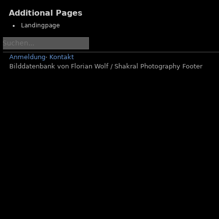
-
-
Additional Pages
GFL
GFL
-
-
Landingpage
Saison
Saison
2022
2022
-
-
Anmeldung
·
Kontakt
Week
Week
Bilddatenbank von Florian Wolf / Shakral Photography Footer
1
2
-
-
Allgaeu
Ravensburg
Comets
Razorbacks
vs
vs
Straubing
Schwäbisch
Spiders
Hall
Unicorns