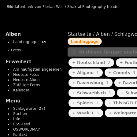
Bilddatenbank von Florian Wolf / Shakral Photography header
Alben
Startseite
/
Alben
/
Schlagwo
Landingpage
Landingpage
2
2 Fotos
In dieser Gruppe such
Erweitert
+ Deutschland
2
+ Footb
Am häufigsten angesehen
+ Allgaeu
1
+ Comets
1
Neueste Fotos
Neueste Alben
+ Ravensburg
1
+ Razor
Zufällige Fotos
Kalender
+ Schwaebisch
1
+ Schw
Menü
+ Spiders
1
+ ThisisGFLF
Schlagworte
(27)
+ Week 1
1
+ Weingarte
Suchen
Info
RSS-Feed
OSWORLDMAP
Football
Football
Kontakt