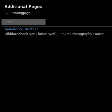
-
-
Additional Pages
GFL
GFL
-
-
Landingpage
Saison
Saison
2022
2022
-
-
Anmeldung
·
Kontakt
Week
Week
Bilddatenbank von Florian Wolf / Shakral Photography Footer
1
2
-
-
Allgaeu
Ravensburg
Comets
Razorbacks
vs
vs
Straubing
Schwäbisch
Spiders
Hall
Unicorns