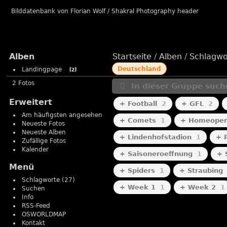
Bilddatenbank von Florian Wolf / Shakral Photography header
Alben
Startseite
/
Alben
/
Schlagwo
Deutschland
Landingpage
2
2 Fotos
In dieser Gruppe such
Erweitert
+ Football
2
+ GFL
2
Am häufigsten angesehen
+ Comets
1
+ Homeopen
Neueste Fotos
Neueste Alben
+ Lindenhofstadion
1
+ 
Zufällige Fotos
Kalender
+ Saisoneroeffnung
1
+ 
Menü
+ Spiders
1
+ Straubing
Schlagworte
(27)
+ Week 1
1
+ Week 2
1
Suchen
Info
RSS-Feed
OSWORLDMAP
Football
Football
Kontakt